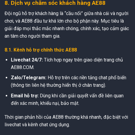
8. Dịch vụ chăm sóc khách hàng AE88
Đội ngũ hỗ trợ khách hàng là “cầu nối” giữa nhà cái và người
chơi, và AE88 đầu tư khá lớn cho bộ phận này. Mục tiêu là
giải đáp mọi thắc mắc nhanh chóng, chính xác, tạo cảm giác
an tâm cho người tham gia.
8.1. Kênh hỗ trợ chính thức AE88
Livechat 24/7:
Tích hợp ngay trên giao diện trang chủ
AE88.COM.
Zalo/Telegram:
Hỗ trợ trên các nền tảng chat phổ biến
(thông tin liên hệ thường hiển thị ở chân trang).
Email hỗ trợ:
Dùng khi cần giải quyết vấn đề liên quan
đến xác minh, khiếu nại, bảo mật.
Thời gian phản hồi của AE88 thường khá nhanh, đặc biệt với
livechat và kênh chat ứng dụng.