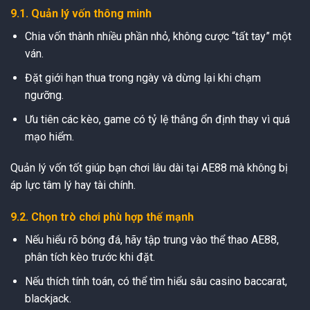
9.1. Quản lý vốn thông minh
Chia vốn thành nhiều phần nhỏ, không cược “tất tay” một
ván.
Đặt giới hạn thua trong ngày và dừng lại khi chạm
ngưỡng.
Ưu tiên các kèo, game có tỷ lệ thắng ổn định thay vì quá
mạo hiểm.
Quản lý vốn tốt giúp bạn chơi lâu dài tại AE88 mà không bị
áp lực tâm lý hay tài chính.
9.2. Chọn trò chơi phù hợp thế mạnh
Nếu hiểu rõ bóng đá, hãy tập trung vào thể thao AE88,
phân tích kèo trước khi đặt.
Nếu thích tính toán, có thể tìm hiểu sâu casino baccarat,
blackjack.