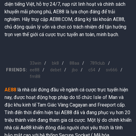
diện tiếng Việt, hỗ trợ 24/7, nạp rút linh hoạt và chính sách
khuyến mãi phong phú, AE88 là lựa chọn đáng để trải
nghiệm. Hãy truy cập AE88.COM, đăng ký tài khoản AE88,
chủ động quản lý vốn và chơi có trách nhiệm để tận hưởng
trọn vẹn thế giới cá cược trực tuyến an toàn, minh bạch.
33win
bk8
88aa
789club
FRIENDS:
ee88
debet
jbo
c54
sv666
fm88
AE88
là nhà cái đứng đầu về ngành cá cược trực tuyến hiện
nay, được hoạt động hợp pháp do tổ chức Isle of Man và
đặc khu kinh tế Tam Giác Vàng Cagayan and Freeport cấp.
Tính đến thời điểm hiện tại AE88 đã và đang phục vụ hơn 20
triệu thành viên đang tham gia cá cược. Một lý do chính khiến
nhà cái Ae88 khiến đông đảo người chơi yêu thích là tính
bảo mật cao với hệ thống Secure Socket ( Mã hóa