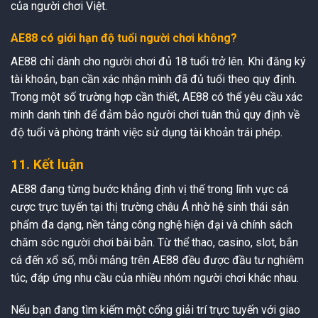
của người chơi Việt.
AE88 có giới hạn độ tuổi người chơi không?
AE88 chỉ dành cho người chơi đủ 18 tuổi trở lên. Khi đăng ký
tài khoản, bạn cần xác nhận mình đã đủ tuổi theo quy định.
Trong một số trường hợp cần thiết, AE88 có thể yêu cầu xác
minh danh tính để đảm bảo người chơi tuân thủ quy định về
độ tuổi và phòng tránh việc sử dụng tài khoản trái phép.
11. Kết luận
AE88 đang từng bước khẳng định vị thế trong lĩnh vực cá
cược trực tuyến tại thị trường châu Á nhờ hệ sinh thái sản
phẩm đa dạng, nền tảng công nghệ hiện đại và chính sách
chăm sóc người chơi bài bản. Từ thể thao, casino, slot, bắn
cá đến xổ số, mỗi mảng trên AE88 đều được đầu tư nghiêm
túc, đáp ứng nhu cầu của nhiều nhóm người chơi khác nhau.
Nếu bạn đang tìm kiếm một cổng giải trí trực tuyến với giao