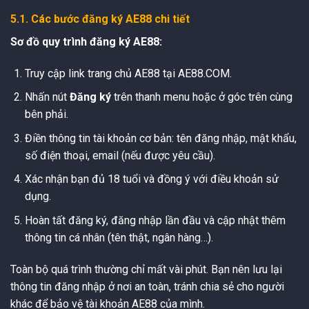
5.1. Các bước đăng ký AE88 chi tiết
Sơ đồ quy trình đăng ký AE88:
Truy cập link trang chủ AE88 tại AE88.COM.
Nhấn nút
Đăng ký
trên thanh menu hoặc ở góc trên cùng
bên phải.
Điền thông tin tài khoản cơ bản: tên đăng nhập, mật khẩu,
số điện thoại, email (nếu được yêu cầu).
Xác nhận bạn đủ 18 tuổi và đồng ý với điều khoản sử
dụng.
Hoàn tất đăng ký, đăng nhập lần đầu và cập nhật thêm
thông tin cá nhân (tên thật, ngân hàng…).
Toàn bộ quá trình thường chỉ mất vài phút. Bạn nên lưu lại
thông tin đăng nhập ở nơi an toàn, tránh chia sẻ cho người
khác để bảo vệ tài khoản AE88 của mình.