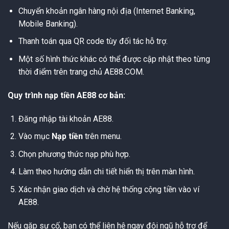
Chuyển khoản ngân hàng nội địa (Internet Banking,
Mobile Banking).
Thanh toán qua QR code tùy đối tác hỗ trợ.
Một số hình thức khác có thể được cập nhật theo từng
thời điểm trên trang chủ AE88.COM.
Quy trình nạp tiền AE88 cơ bản:
Đăng nhập tài khoản AE88.
Vào mục
Nạp tiền
trên menu.
Chọn phương thức nạp phù hợp.
Làm theo hướng dẫn chi tiết hiển thị trên màn hình.
Xác nhận giao dịch và chờ hệ thống cộng tiền vào ví
AE88.
Nếu gặp sự cố, bạn có thể liên hệ ngay đội ngũ hỗ trợ để