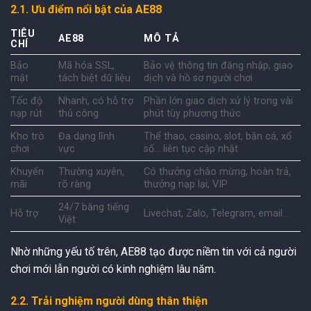
2.1. Ưu điểm nổi bật của AE88
TIÊU
AE88
MÔ TẢ
CHÍ
Bảo
Mã hóa SSL,
Bảo vệ thông tin đăng nhập, giao
mật
tách biệt dữ liệu
dịch và hồ sơ người chơi
Tốc độ
Nhanh, có hỗ trợ
Phần lớn giao dịch xử lý trong vài
nạp rút
thủ công
phút tùy phương thức
Kho trò
Đa dạng lĩnh
Thể thao, casino, slot, bắn cá, xổ
chơi
vực
số… liên tục cập nhật
Khuyến
Thường xuyên,
Có thưởng chào mừng, hoàn trả,
mãi
rõ ràng
thưởng nạp lại, VIP
24/7 bằng tiếng
Hỗ trợ
Livechat, Zalo, Telegram, email…
Việt
Nhờ những yếu tố trên, AE88 tạo được niềm tin với cả người
chơi mới lẫn người có kinh nghiệm lâu năm.
2.2. Trải nghiệm người dùng thân thiện