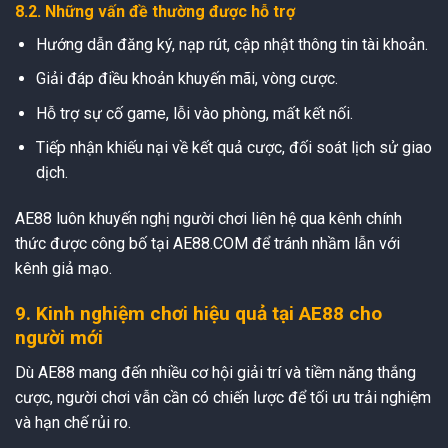
8.2. Những vấn đề thường được hỗ trợ
Hướng dẫn đăng ký, nạp rút, cập nhật thông tin tài khoản.
Giải đáp điều khoản khuyến mãi, vòng cược.
Hỗ trợ sự cố game, lỗi vào phòng, mất kết nối.
Tiếp nhận khiếu nại về kết quả cược, đối soát lịch sử giao
dịch.
AE88 luôn khuyến nghị người chơi liên hệ qua kênh chính
thức được công bố tại AE88.COM để tránh nhầm lẫn với
kênh giả mạo.
9. Kinh nghiệm chơi hiệu quả tại AE88 cho
người mới
Dù AE88 mang đến nhiều cơ hội giải trí và tiềm năng thắng
cược, người chơi vẫn cần có chiến lược để tối ưu trải nghiệm
và hạn chế rủi ro.